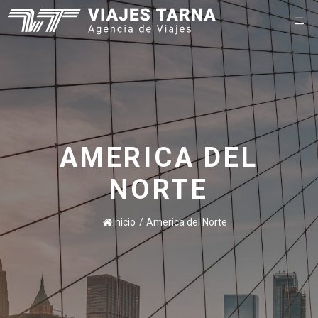
Saltar
M
al
contenido
AMERICA DEL
NORTE
Inicio
/
America del Norte