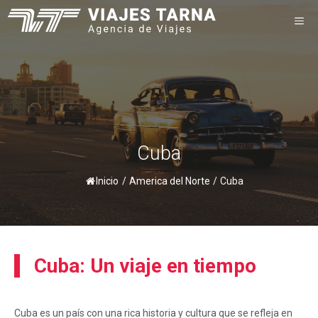
Saltar
M
al
contenido
Cuba
Inicio
/
America del Norte
/
Cuba
Cuba: Un viaje en tiempo
Cuba es un país con una rica historia y cultura que se refleja en