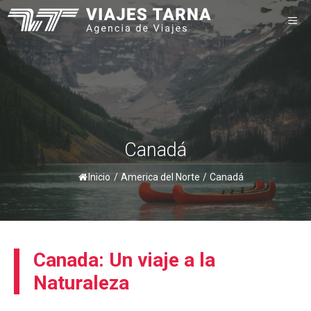
Saltar
M
al
contenido
Canadá
Inicio
/
America del Norte
/
Canadá
Canada: Un viaje a la
Naturaleza