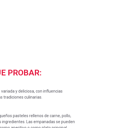
UE PROBAR:
variada y deliciosa, con influencias
s tradiciones culinarias.
ños pasteles rellenos de carne, pollo,
os ingredientes. Las empanadas se pueden
n como aperitivo o como plato principal.