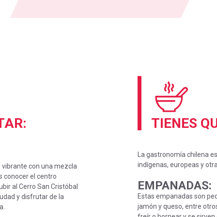
ITAR:
TIENES Q
La gastronomía chilena es 
indígenas, europeas y otra
ad vibrante con una mezcla
s conocer el centro
EMPANADAS
:
subir al Cerro San Cristóbal
Estas empanadas son peque
udad y disfrutar de la
jamón y queso, entre otr
a.
freír o hornear y se sirve