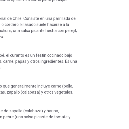
onal de Chile. Consiste en una parrillada de
o o cordero. El asado suele hacerse a la
michurri, una salsa picante hecha con perejil,
va.
iloé, el curanto es un festín cocinado bajo
s, carne, papas y otros ingredientes. Es una
.
no que generalmente incluye carne (pollo,
tas, zapallo (calabaza) y otros vegetales.
e de zapallo (calabaza) y harina,
n pebre (una salsa picante de tomate y