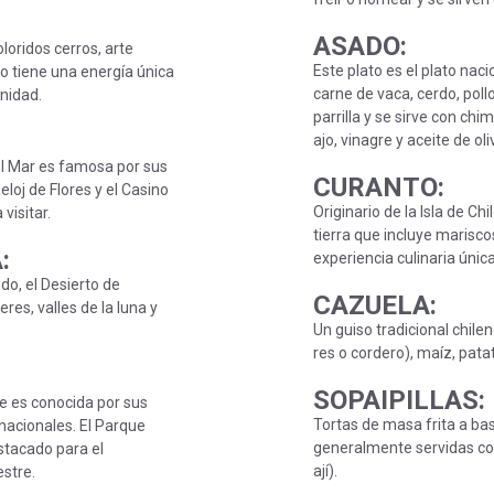
ASADO
:
loridos cerros, arte
Este plato es el plato naci
so tiene una energía única
carne de vaca, cerdo, poll
nidad.
parrilla y se sirve con chi
ajo, vinagre y aceite de oli
el Mar es famosa por sus
CURANTO
:
eloj de Flores y el Casino
Originario de la Isla de Ch
visitar.
tierra que incluye marisco
A
:
experiencia culinaria única
do, el Desierto de
CAZUELA
:
res, valles de la luna y
Un guiso tradicional chile
res o cordero), maíz, pata
SOPAIPILLAS
:
le es conocida por sus
Tortas de masa frita a bas
nacionales. El Parque
generalmente servidas co
stacado para el
ají).
estre.