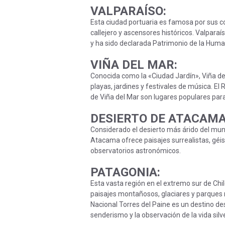
VALPARAÍSO
:
Esta ciudad portuaria es famosa por sus co
callejero y ascensores históricos. Valparaí
y ha sido declarada Patrimonio de la Huma
VIÑA DEL MAR
:
Conocida como la «Ciudad Jardín», Viña d
playas, jardines y festivales de música. El R
de Viña del Mar son lugares populares para 
DESIERTO DE ATACAM
Considerado el desierto más árido del mun
Atacama ofrece paisajes surrealistas, géise
observatorios astronómicos.
PATAGONIA
:
Esta vasta región en el extremo sur de Chi
paisajes montañosos, glaciares y parques 
Nacional Torres del Paine es un destino de
senderismo y la observación de la vida silv