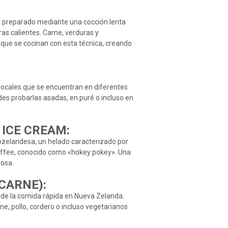
í, preparado mediante una cocción lenta
dras calientes. Carne, verduras y
que se cocinan con esta técnica, creando
locales que se encuentran en diferentes
des probarlas asadas, en puré o incluso en
 ICE CREAM
:
eozelandesa, un helado caracterizado por
offee, conocido como «hokey pokey». Una
iosa.
 CARNE):
n de la comida rápida en Nueva Zelanda.
e, pollo, cordero o incluso vegetarianos