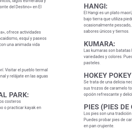
nicos, lagos esmeralda y
HANGI
:
nte del Destino» en El
El Hangi es un plato maor
bajo tierra que utiliza pie
ocasionalmente pescado, 
sabores únicos y tiernos.
a», ofrece actividades
aidismo, esquí y paseos
KUMARA
:
d con una animada vida
Las kumaras son batatas 
variedades y colores. Pue
pasteles.
. Visitar el pueblo termal
HOKEY POKEY
nal y relájate en las aguas
Se trata de una delicia n
sus trozos de caramelo t
AL PARK
:
opción refrescante y delic
os costeros
PIES (PIES DE
o o practicar kayak en
Los pies son una tradició
Puedes probar pies de carn
en pan crujiente.