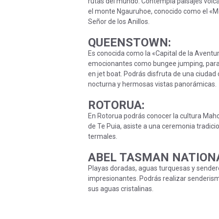
rutas del mundo. Contempla paisajes volcá
el monte Ngauruhoe, conocido como el «Mo
Señor de los Anillos.
QUEENSTOWN
:
Es conocida como la «Capital de la Aventur
emocionantes como bungee jumping, parac
en jet boat. Podrás disfruta de una ciuda
nocturna y hermosas vistas panorámicas.
ROTORUA
:
En Rotorua podrás conocer la cultura Mahorí
de Te Puia, asiste a una ceremonia tradicio
termales.
ABEL TASMAN NATION
Playas doradas, aguas turquesas y sender
impresionantes. Podrás realizar senderism
sus aguas cristalinas.