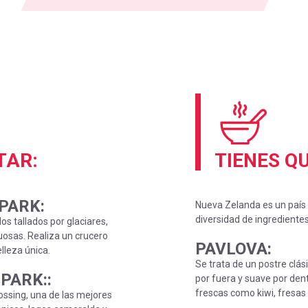
ITAR:
TIENES Q
 PARK
:
Nueva Zelanda es un país 
diversidad de ingredientes
os tallados por glaciares,
sas. Realiza un crucero
PAVLOVA
:
lleza única.
Se trata de un postre clá
PARK:
:
por fuera y suave por dent
frescas como kiwi, fresas
ossing, una de las mejores