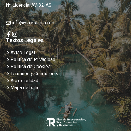
Nº Licencia: AV-32-AS
info@viajestarna.com
Textos Legales
Aviso Legal
Política de Privacidad
Política de Cookies
Términos y Condiciones
Accesibilidad
Mapa del sitio