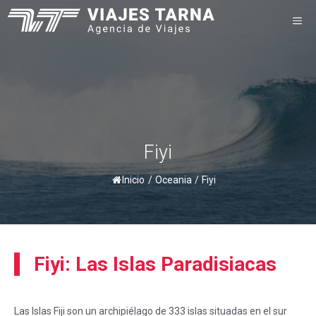
Saltar
M
al
contenido
Fiyi
Inicio
/
Oceania
/
Fiyi
Fiyi: Las Islas Paradisiacas
Las Islas Fiji son un archipiélago de 333 islas situadas en el sur