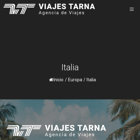
Saltar
M
al
contenido
Italia
Inicio
/
Europa
/
Italia