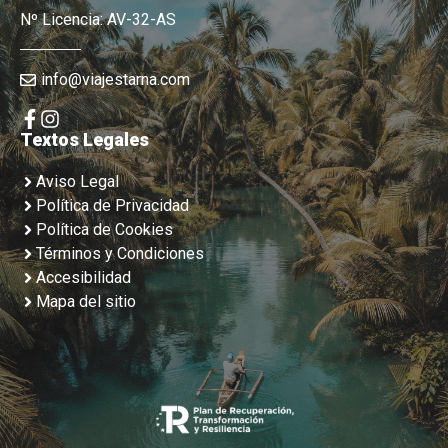
Nº Licencia: AV-32-AS
info@viajestarna.com
Textos Legales
Aviso Legal
Política de Privacidad
Política de Cookies
Términos y Condiciones
Accesibilidad
Mapa del sitio