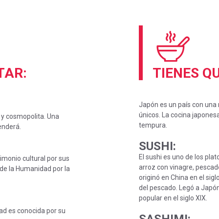
ITAR:
TIENES Q
Japón es un país con una r
únicos. La cocina japonesa
e y cosmopolita. Una
tempura.
enderá.
SUSHI
:
El sushi es uno de los pl
rimonio cultural por sus
arroz con vinagre, pescado
 de la Humanidad por la
originó en China en el si
del pescado. Legó a Japón e
popular en el siglo XIX.
ad es conocida por su