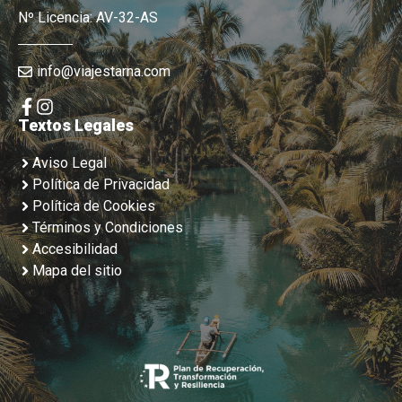
Nº Licencia: AV-32-AS
info@viajestarna.com
Textos Legales
Aviso Legal
Política de Privacidad
Política de Cookies
Términos y Condiciones
Accesibilidad
Mapa del sitio