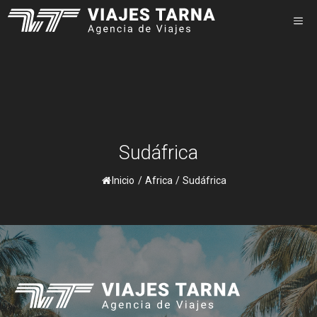
Saltar
M
al
contenido
Sudáfrica
Inicio
/
Africa
/
Sudáfrica